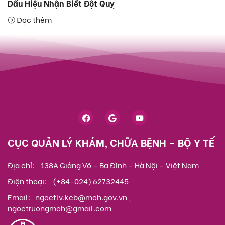
Dấu Hiệu Nhận Biết Đột Quỵ
Đọc thêm
CỤC QUẢN LÝ KHÁM, CHỮA BỆNH – BỘ Y TẾ
Địa chỉ:
138A Giảng Võ – Ba Đình – Hà Nội – Việt Nam
Điện thoại:
(+84-024) 62732445
Email:
ngoctlv.kcb@moh.gov.vn ,
ngoctruongmoh@gmail.com