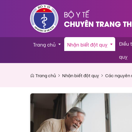
Điều t
Trang chủ
Nhận biết đột quỵ
quỵ
Trang chủ
Nhận biết đột quỵ
Các nguyên 
Tin tức
Đột quỵ là gì?
Giới thiệu chương trình
Các nguyên nhân dẫn đến đột 
Lối sống khỏe mạnh đẩy lùi đột
Các lưu ý cho người bị đột quỵ