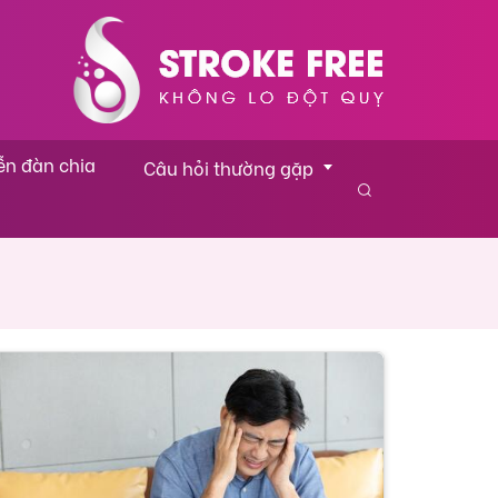
ễn đàn chia 
Câu hỏi thường gặp
Danh sách câu hỏi
hĩ
Video trả lời câu hỏi của bác sĩ
khối
Tư vấn từ các chuyên gia