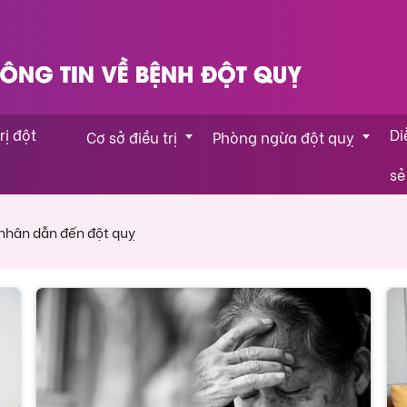
rị đột 
Di
Cơ sở điều trị
Phòng ngừa đột quỵ
sẻ
nhân dẫn đến đột quỵ
Cơ sở điều trị
Thay đổi lối sống
quỵ
Giới thiệu cơ sở đột quỵ
Phòng ngừa đột quỵ do rung n
 quỵ
Phòng ngừa đột quỵ do huyết 
Phòng ngừa tái phát đột quỵ