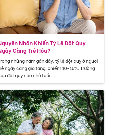
Nguyên Nhân Khiến Tỷ Lệ Đột Quỵ
Ngày Càng Trẻ Hóa?
rong những năm gần đây, tỷ lệ đột quỵ ở người
rẻ ngày càng gia tăng, chiếm 10-15%. Trường
ợp đột quỵ não nhỏ tuổi ...