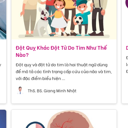
Đột Quỵ Khác Đột Tử Do Tim Như Thế
Nào?
Đ
l
y
Đột quỵ và đột tử do tim là hai thuật ngữ dùng
Đ
để mô tả các tình trạng cấp cứu của não và tim,
với đặc điểm biểu hiện ...
ThS. BS. Giang Minh Nhật