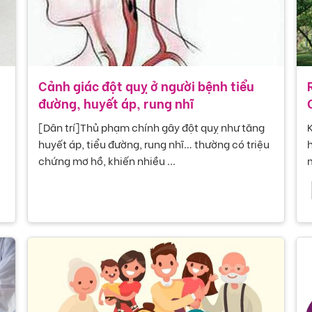
Cảnh giác đột quỵ ở người bệnh tiểu
đường, huyết áp, rung nhĩ
c
[Dân trí]Thủ phạm chính gây đột quỵ như tăng
K
huyết áp, tiểu đường, rung nhĩ… thường có triệu
h
chứng mơ hồ, khiến nhiều ...