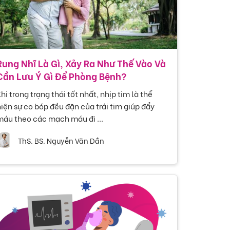
Rung Nhĩ Là Gì, Xảy Ra Như Thế Vào Và
Cần Lưu Ý Gì Để Phòng Bệnh?
hi trong trạng thái tốt nhất, nhịp tim là thể
iện sự co bóp đều đặn của trái tim giúp đẩy
máu theo các mạch máu đi ...
ThS. BS. Nguyễn Văn Dần